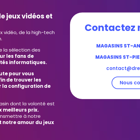
e jeux vidéos et
Contactez 
ux vidéo, de la high-tech
.
MAGASINS ST-A
e la sélection des
ur les fans de
MAGASINS ST-PIE
tés informatiques.
contact@dre
ute pour vous
in de trouver les
Nous co
 la configuration de
in dont la volonté est
 meilleurs prix.
ansmettre à notre
et notre amour du jeux