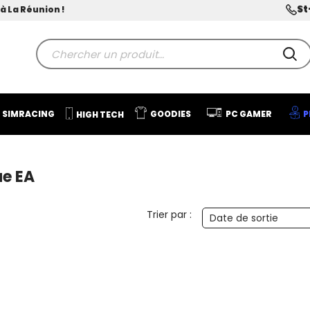
St
à La Réunion !
SIMRACING
GOODIES
PC GAMER
P
HIGH TECH
ue EA
Trier par :
Date de sortie