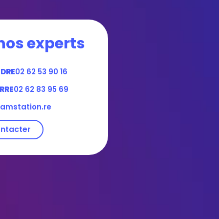
nos experts
NDRE
02 62 53 90 16
RRE
02 62 83 95 69
amstation.re
ntacter