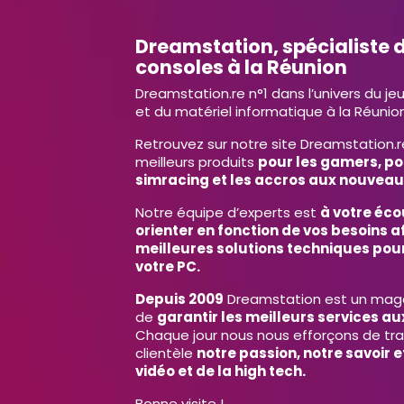
Dreamstation, spécialiste d
consoles à la Réunion
Dreamstation.re n°1 dans l’univers du je
et du matériel informatique à la Réunion
Retrouvez sur notre site Dreamstation.r
meilleurs produits
pour les gamers, po
simracing et les accros aux nouveau
Notre équipe d’experts est
à votre éco
orienter en fonction de vos besoins af
meilleures solutions techniques pour
votre PC.
Depuis 2009
Dreamstation est un magas
de
garantir les meilleurs services aux
Chaque jour nous nous efforçons de tr
clientèle
notre passion, notre savoir 
vidéo et de la high tech.
Bonne visite !