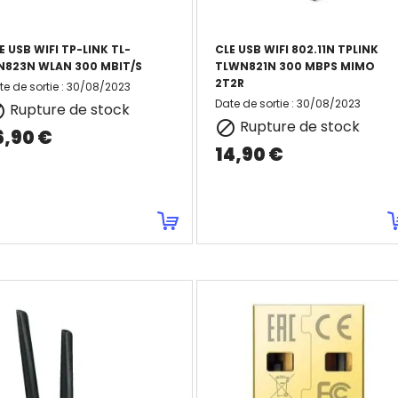
E USB WIFI TP-LINK TL-
CLE USB WIFI 802.11N TPLINK
823N WLAN 300 MBIT/S
TLWN821N 300 MBPS MIMO
2T2R
te de sortie
:
30/08/2023
Date de sortie
:
30/08/2023
Rupture de stock

Rupture de stock

6,90 €
14,90 €