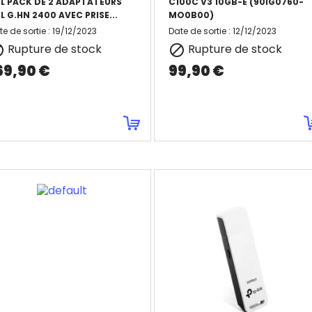
L PACK DE 2 ADAPTATEURS
C100C V3 10GB-E (90IG0760-
L G.HN 2400 AVEC PRISE...
MO0B00)
te de sortie
:
19/12/2023
Date de sortie
:
12/12/2023
Rupture de stock
Rupture de stock


69,90 €
99,90 €