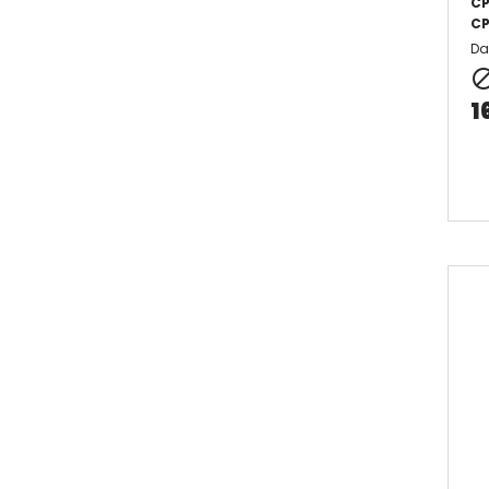
CP
CP
Da
1