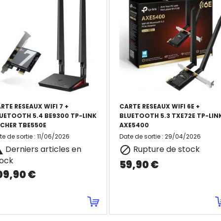
RTE RESEAUX WIFI 7 +
CARTE RESEAUX WIFI 6E +
UETOOTH 5.4 BE9300 TP-LINK
BLUETOOTH 5.3 TXE72E TP-LIN
CHER TBE550E
AXE5400
te de sortie
:
11/06/2026
Date de sortie
:
29/04/2026
Derniers articles en
Rupture de stock


tock
59,90 €
09,90 €