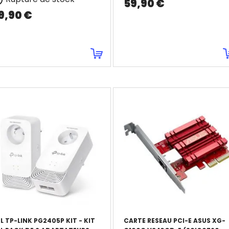

59,90 €
9,90 €
L TP-LINK PG2405P KIT - KIT
CARTE RESEAU PCI-E ASUS XG-