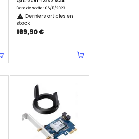
QXG-2G4T-I225 2.5GBE
Date de sortie
:
06/11/2023
Derniers articles en

stock
169,90 €