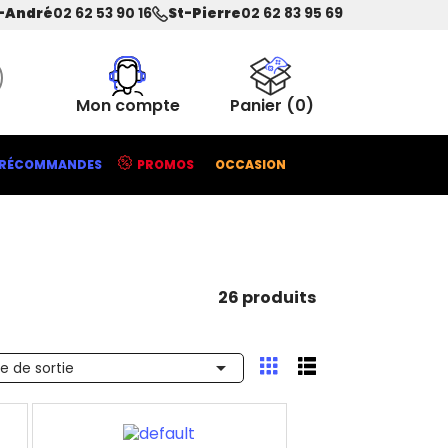
-André
02 62 53 90 16
St-Pierre
02 62 83 95 69
Mon compte
Panier
(0)
RÉCOMMANDES
PROMOS
OCCASION
26 produits

e de sortie