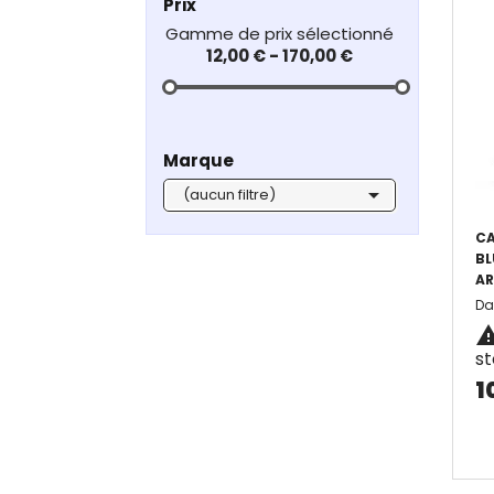
Prix
12,00 € - 170,00 €
Marque

(aucun filtre)
CA
BL
AR
Da
s
1