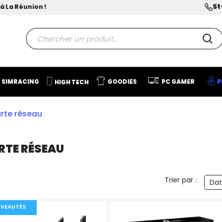
St
à La Réunion !
SIMRACING
GOODIES
PC GAMER
P
HIGH TECH
rte réseau
RTE RÉSEAU
Trier par :
Dat
VEAUTÉS