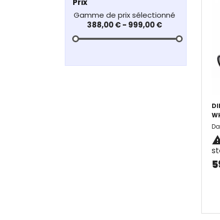
Prix
388,00 € - 999,00 €
DI
WH
Da
s
5