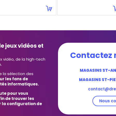
e jeux vidéos et
Contactez 
ux vidéo, de la high-tech
.
MAGASINS ST-A
e la sélection des
ur les fans de
MAGASINS ST-PIE
tés informatiques.
contact@dre
ute pour vous
in de trouver les
Nous co
 la configuration de