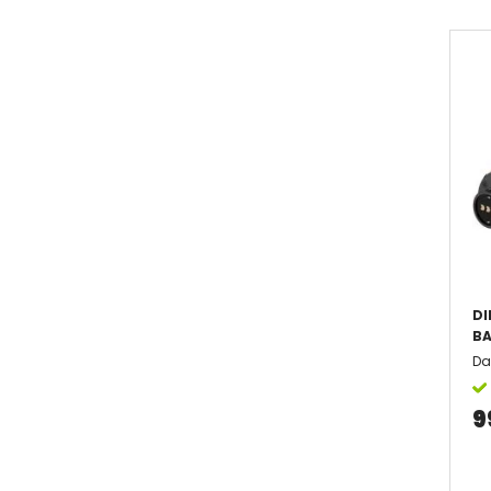
DI
BA
Da
9