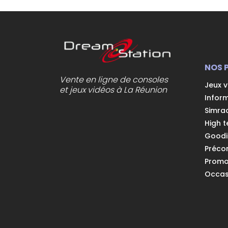
NOS 
Vente en ligne de consoles
Jeux 
et jeux vidéos à La Réunion
Infor
Simra
High t
Goodi
Préc
Prom
Occas