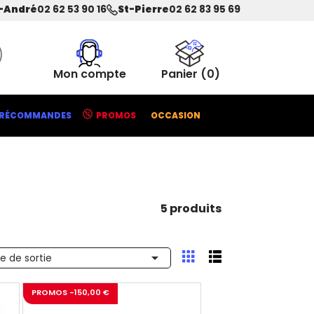
-André
02 62 53 90 16
St-Pierre
02 62 83 95 69
Mon compte
Panier
(0)
RÉCOMMANDES
PROMOS
OCCASION
5 produits

e de sortie
PROMOS -150,00 €