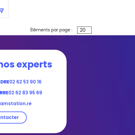
20
Éléments par page :
nos experts
NDRE
02 62 53 90 16
RRE
02 62 83 95 69
amstation.re
ntacter