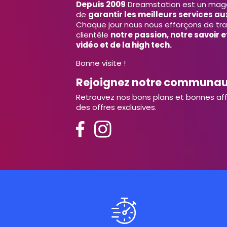
Depuis 2009
Dreamstation est un magas
de
garantir les meilleurs services aux
Chaque jour nous nous efforçons de tr
clientèle
notre passion, notre savoir 
vidéo et de la high tech.
Bonne visite !
Rejoignez notre communa
Retrouvez nos bons plans et bonnes aff
des offres exclusives.