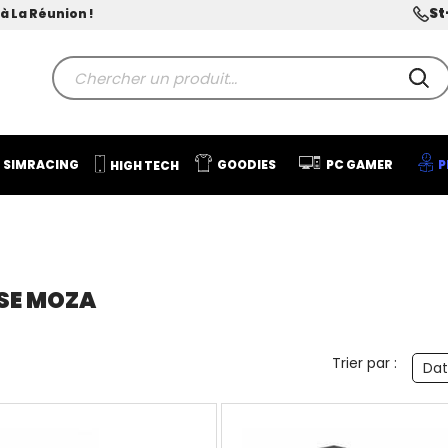
St
à La Réunion !
SIMRACING
GOODIES
PC GAMER
P
HIGH TECH
SE MOZA
Trier par :
Dat