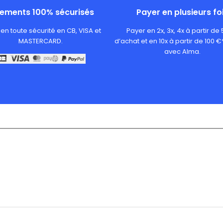
iements 100% sécurisés
Payer en plusieurs fo
en toute sécurité en CB, VISA et
Payer en 2x, 3x, 4x à partir de
MASTERCARD.
d’achat et en 10x à partir de 100 €
avec Alma.