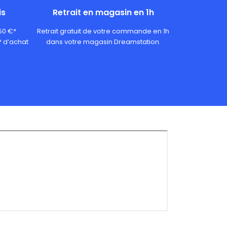
is
Retrait en magasin en 1h
 50 €*
Retrait gratuit de votre commande en 1h
* d’achat
dans votre magasin Dreamstation.