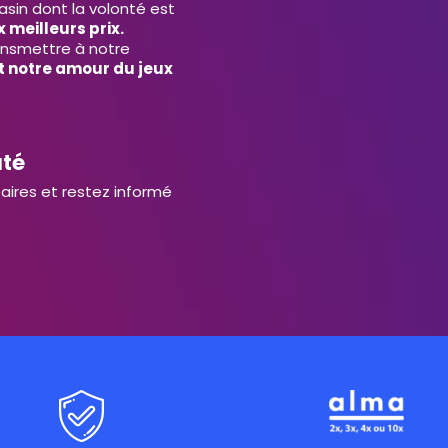
in dont la volonté est
 meilleurs prix.
ansmettre à notre
et notre amour du jeux
uté
aires et restez informé