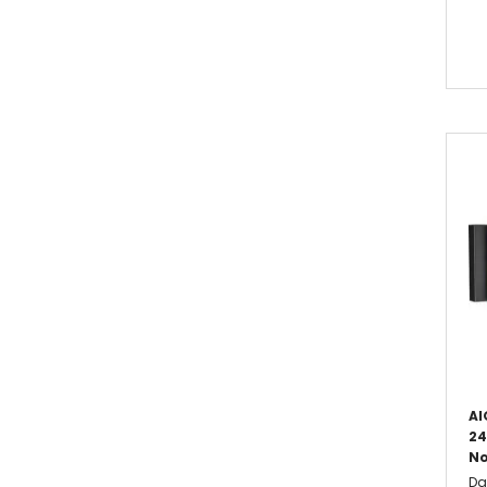
AI
24
No
Da