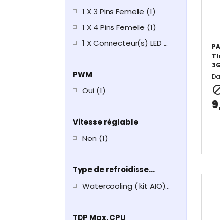
1 X 3 Pins Femelle
(1)
1 X 4 Pins Femelle
(1)
1 X Connecteur(s) LED RGB adressable(s)
PA
Th
3G
PWM
Da
Oui
(1)
9
Vitesse réglable
Non
(1)
Type de refroidissement
Watercooling ( kit AIO)
(1)
TDP Max. CPU