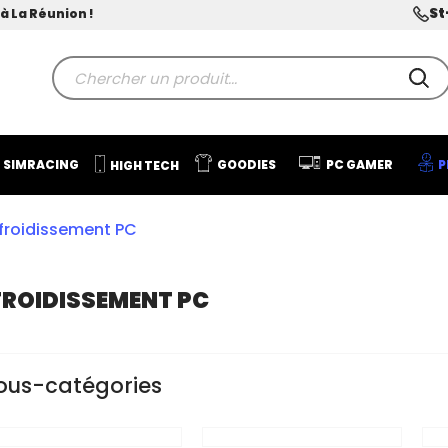
St
à La Réunion !
SIMRACING
GOODIES
PC GAMER
P
HIGH TECH
froidissement PC
FROIDISSEMENT PC
ous-catégories