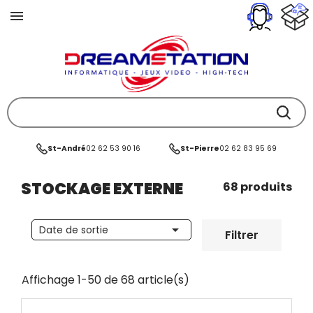
St-André
02 62 53 90 16
St-Pierre
02 62 83 95 69
STOCKAGE EXTERNE
68 produits

Date de sortie
Filtrer
Affichage 1-50 de 68 article(s)