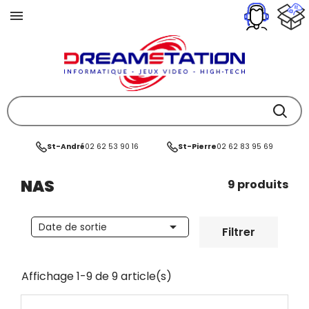
St-André
02 62 53 90 16
St-Pierre
02 62 83 95 69
NAS
9 produits

Date de sortie
Filtrer
Affichage 1-9 de 9 article(s)