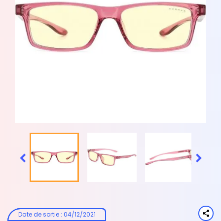


Date de sortie
:
04/12/2021