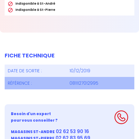

Indisponible à St-André

Indisponible à St-Pierre
FICHE TECHNIQUE
DATE DE SORTIE :
10/12/2019
RÉFÉRENCE :
0811127012995
Besoin d'un expert
pour vous conseiller ?
02 62 53 90 16
MAGASINS ST-ANDRE
02 62 83 95 69
MAGASINS ST-PIERRE