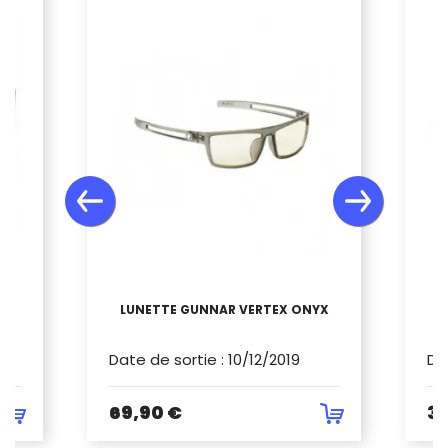
N
LUNETTE GUNNAR VERTEX ONYX
L
Date de sortie
:
10/12/2019
Da
69,90 €
34