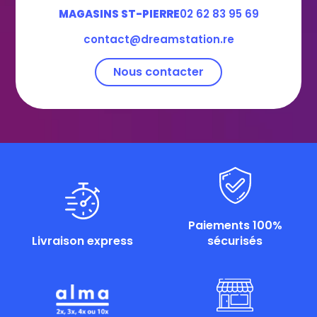
MAGASINS ST-PIERRE
02 62 83 95 69
contact@dreamstation.re
Nous contacter
Paiements 100%
Livraison express
sécurisés