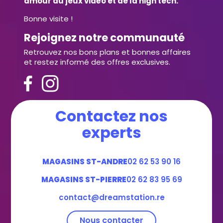
amour du jeux vidéo et de la high tech.
Bonne visite !
Rejoignez notre communauté
Retrouvez nos bons plans et bonnes affaires
et restez informé des offres exclusives.
Contactez nos
experts
MAGASINS ST-ANDRE
02 62 53 90 16
MAGASINS ST-PIERRE
02 62 83 95 69
contact@dreamstation.re
Nous contacter