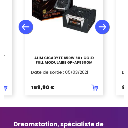
W -
ALIM GIGABYTE 850W 80+ GOLD
0B
FULL MODULAIRE GP-AP850GM
Date de sortie
:
05/03/2021
Da
159,90 €
89
Dreamstation, spécialiste de