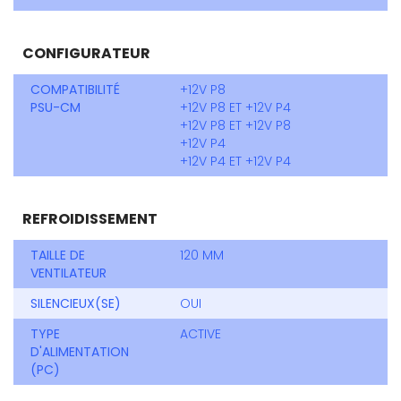
CONFIGURATEUR
COMPATIBILITÉ
+12V P8
PSU-CM
+12V P8 ET +12V P4
+12V P8 ET +12V P8
+12V P4
+12V P4 ET +12V P4
REFROIDISSEMENT
TAILLE DE
120 MM
VENTILATEUR
SILENCIEUX(SE)
OUI
TYPE
ACTIVE
D'ALIMENTATION
(PC)