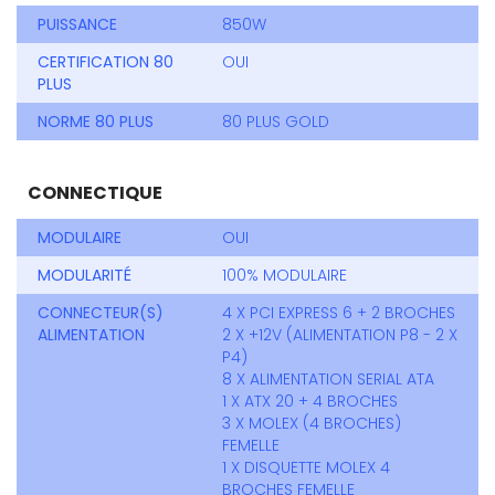
PUISSANCE
850W
CERTIFICATION 80
OUI
PLUS
NORME 80 PLUS
80 PLUS GOLD
CONNECTIQUE
MODULAIRE
OUI
MODULARITÉ
100% MODULAIRE
CONNECTEUR(S)
4 X PCI EXPRESS 6 + 2 BROCHES
ALIMENTATION
2 X +12V (ALIMENTATION P8 - 2 X
P4)
8 X ALIMENTATION SERIAL ATA
1 X ATX 20 + 4 BROCHES
3 X MOLEX (4 BROCHES)
FEMELLE
1 X DISQUETTE MOLEX 4
BROCHES FEMELLE