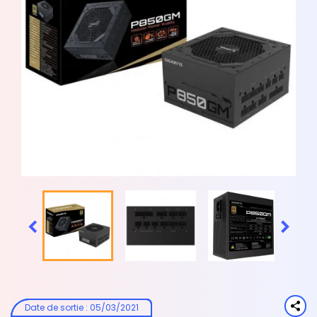


Date de sortie
:
05/03/2021