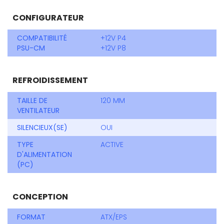
CONFIGURATEUR
COMPATIBILITÉ
+12V P4
PSU-CM
+12V P8
REFROIDISSEMENT
TAILLE DE
120 MM
VENTILATEUR
SILENCIEUX(SE)
OUI
TYPE
ACTIVE
D'ALIMENTATION
(PC)
CONCEPTION
FORMAT
ATX/EPS