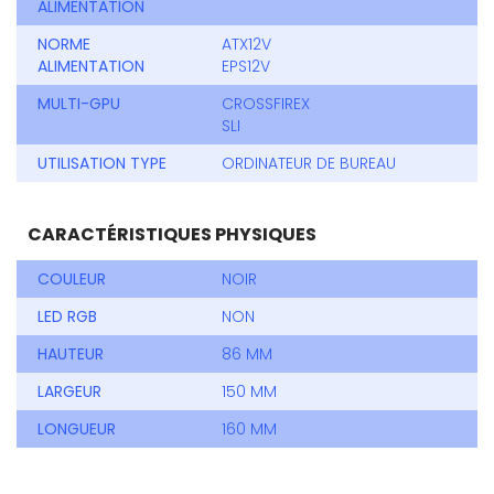
ALIMENTATION
NORME
ATX12V
ALIMENTATION
EPS12V
MULTI-GPU
CROSSFIREX
SLI
UTILISATION TYPE
ORDINATEUR DE BUREAU
CARACTÉRISTIQUES PHYSIQUES
COULEUR
NOIR
LED RGB
NON
HAUTEUR
86 MM
LARGEUR
150 MM
LONGUEUR
160 MM