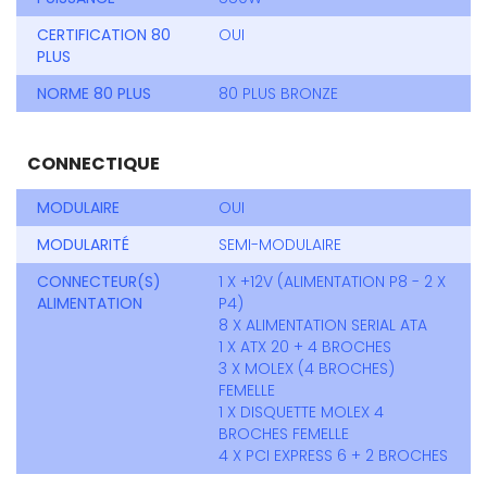
CERTIFICATION 80
OUI
PLUS
NORME 80 PLUS
80 PLUS BRONZE
CONNECTIQUE
MODULAIRE
OUI
MODULARITÉ
SEMI-MODULAIRE
CONNECTEUR(S)
1 X +12V (ALIMENTATION P8 - 2 X
ALIMENTATION
P4)
8 X ALIMENTATION SERIAL ATA
1 X ATX 20 + 4 BROCHES
3 X MOLEX (4 BROCHES)
FEMELLE
1 X DISQUETTE MOLEX 4
BROCHES FEMELLE
4 X PCI EXPRESS 6 + 2 BROCHES