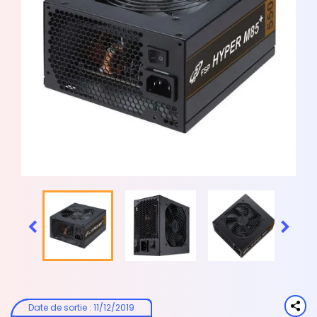


Date de sortie
:
11/12/2019