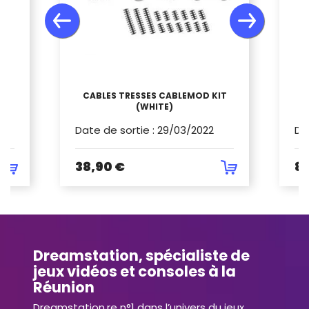
OL
CABLES TRESSES CABLEMOD KIT
(WHITE)
Date de sortie
:
29/03/2022
Da
38,90 €
89
Dreamstation, spécialiste de
jeux vidéos et consoles à la
Réunion
Dreamstation.re n°1 dans l’univers du jeux