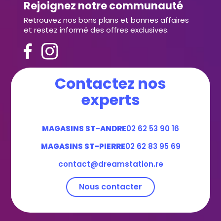
Rejoignez notre communauté
Retrouvez nos bons plans et bonnes affaires
et restez informé des offres exclusives.
Contactez nos
experts
MAGASINS ST-ANDRE
02 62 53 90 16
MAGASINS ST-PIERRE
02 62 83 95 69
contact@dreamstation.re
Nous contacter