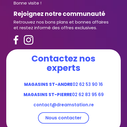
Bonne visite !
Rejoignez notre communauté
Retrouvez nos bons plans et bonnes affaires
et restez informé des offres exclusives.
Contactez nos
experts
MAGASINS ST-ANDRE
02 62 53 90 16
MAGASINS ST-PIERRE
02 62 83 95 69
contact@dreamstation.re
Nous contacter