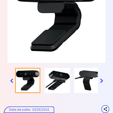


Date de sortie
:
31/03/2022