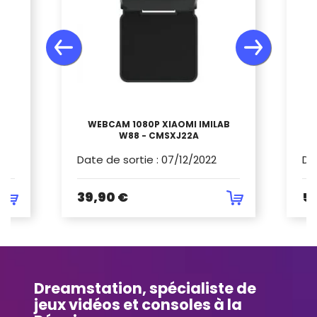
0
WEBCAM 1080P XIAOMI IMILAB
W88 - CMSXJ22A
Date de sortie
:
07/12/2022
Da
39,90 €
5
Dreamstation, spécialiste de
jeux vidéos et consoles à la