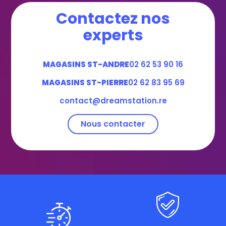
Contactez nos
experts
MAGASINS ST-ANDRE
02 62 53 90 16
MAGASINS ST-PIERRE
02 62 83 95 69
contact@dreamstation.re
Nous contacter