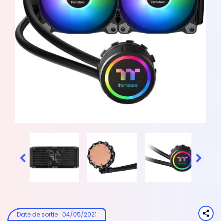


Date de sortie
:
04/05/2021