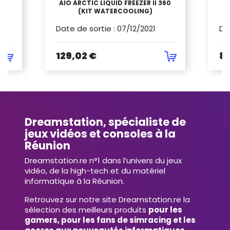
)
AIO ARCTIC LIQUID FREEZER II 360
GB
(KIT WATERCOOLING)
Date de sortie
:
07/12/2021
Da
129,02 €
89
Dreamstation, spécialiste de
jeux vidéos et consoles à la
Réunion
Dreamstation.re n°1 dans l’univers du jeux
vidéo, de la high-tech et du matériel
informatique à la Réunion.
Retrouvez sur notre site Dreamstation.re la
sélection des meilleurs produits
pour les
gamers, pour les fans de simracing et les