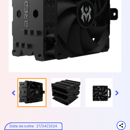


Date de sortie
:
27/04/2024