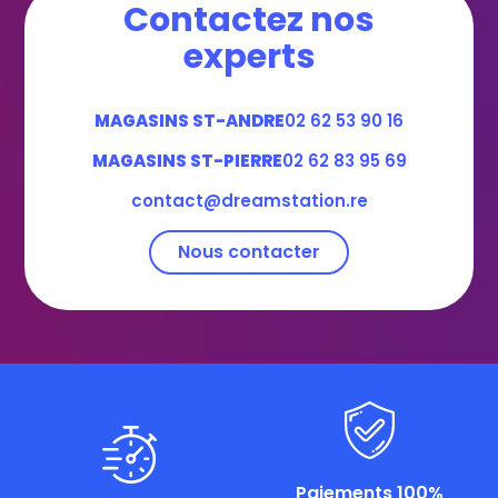
Contactez nos
experts
MAGASINS ST-ANDRE
02 62 53 90 16
MAGASINS ST-PIERRE
02 62 83 95 69
contact@dreamstation.re
Nous contacter
Paiements 100%