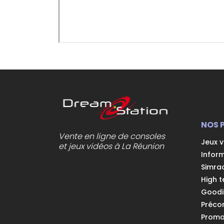
NOS 
Vente en ligne de consoles
Jeux 
et jeux vidéos à La Réunion
Infor
Simra
High t
Goodi
Préc
Prom