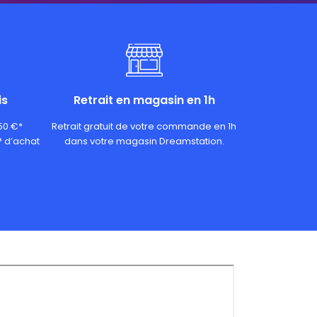
is
Retrait en magasin en 1h
 50 €*
Retrait gratuit de votre commande en 1h
* d’achat
dans votre magasin Dreamstation.