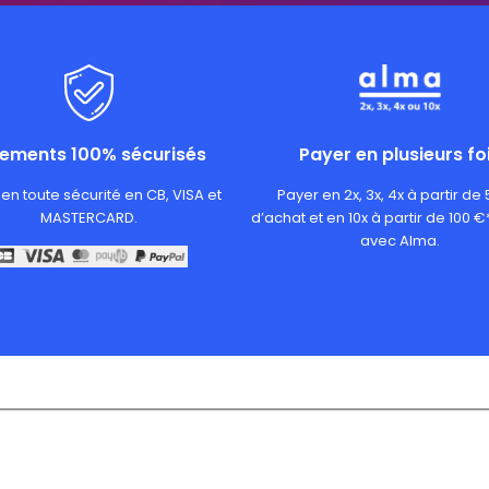
iements 100% sécurisés
Payer en plusieurs fo
en toute sécurité en CB, VISA et
Payer en 2x, 3x, 4x à partir de
MASTERCARD.
d’achat et en 10x à partir de 100 €
avec Alma.