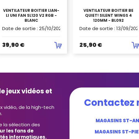
VENTILATEUR BOITIER LIAN-
VENTILATEUR BOITIER BE
LI UNI FAN SL120 V2 RGB -
QUIET! SILENT WINGS 4
BLANC
120MM - BL092
Date de sortie
:
25/10/2023
Date de sortie
:
13/09/202
39,90 €
25,90 €
e jeux vidéos et
Contactez 
ux vidéo, de la high-tech
.
MAGASINS ST-A
e la sélection des
ur les fans de
MAGASINS ST-PIE
tés informatiques.