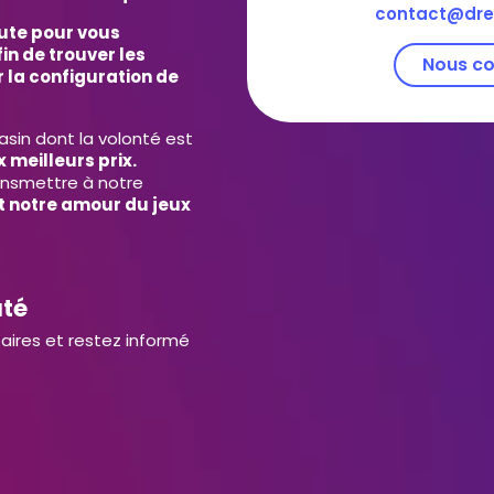
contact@dre
ute pour vous
in de trouver les
Nous co
 la configuration de
in dont la volonté est
 meilleurs prix.
ansmettre à notre
et notre amour du jeux
uté
aires et restez informé