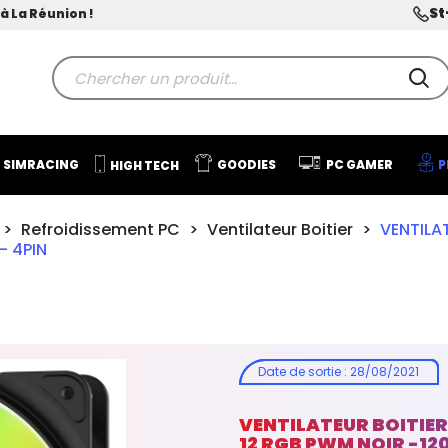
St
à La Réunion !
SIMRACING
GOODIES
PC GAMER
P
HIGH TECH
Refroidissement PC
Ventilateur Boitier
VENTILA
- 4PIN
Date de sortie
:
28/08/2021
VENTILATEUR BOITIE
12 RGB PWM NOIR -12