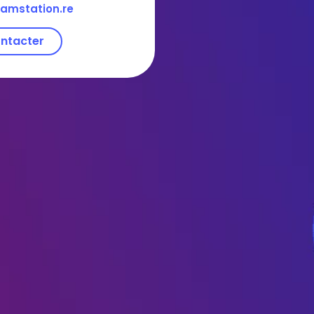
amstation.re
ntacter