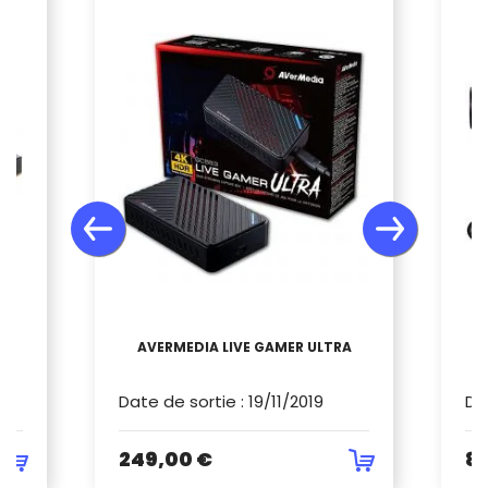
E
AVERMEDIA LIVE GAMER ULTRA
M
Date de sortie
:
19/11/2019
Da
249,00 €
89