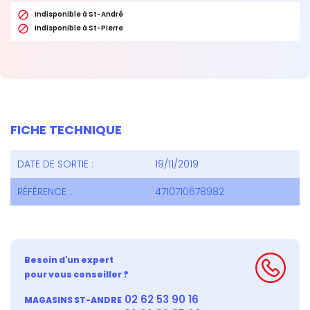

Indisponible à St-André

Indisponible à St-Pierre
FICHE TECHNIQUE
DATE DE SORTIE :
19/11/2019
RÉFÉRENCE :
4710710678982
Besoin d'un expert
pour vous conseiller ?
02 62 53 90 16
MAGASINS ST-ANDRE