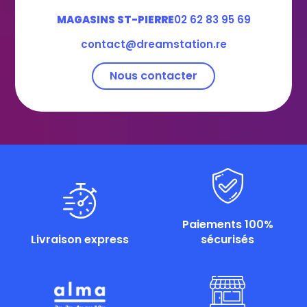
MAGASINS ST-PIERRE
02 62 83 95 69
contact@dreamstation.re
Nous contacter
Paiements 100%
Livraison express
sécurisés