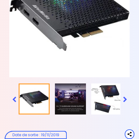


Date de sortie
:
19/11/2019