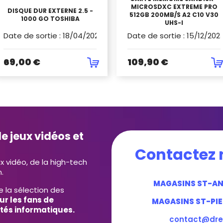
MICROSDXC EXTREME PRO
DISQUE DUR EXTERNE 2.5 -
512GB 200MB/S A2 C10 V30
1000 GO TOSHIBA
UHS-I
Date de sortie
:
18/04/2020
Date de sortie
:
15/12/202
69,00 €
109,90 €
e jeux vidéos et
Contactez 
ux vidéo, de la high-tech
.
MAGASINS ST-A
e la sélection des
ur les fans de
MAGASINS ST-PIE
tés informatiques.
contact@dre