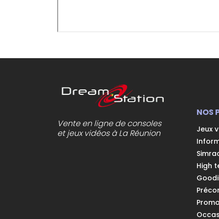
NOS 
Vente en ligne de consoles
Jeux 
et jeux vidéos à La Réunion
Infor
Simra
High t
Goodi
Préc
Prom
Occas