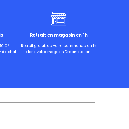
is
Retrait en magasin en 1h
 50 €*
Retrait gratuit de votre commande en 1h
* d’achat
dans votre magasin Dreamstation.