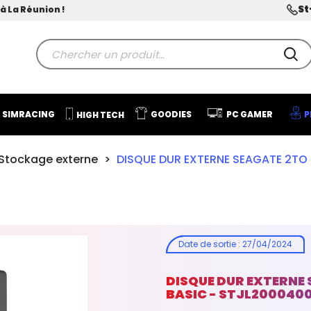
St
à La Réunion !
SIMRACING
GOODIES
PC GAMER
P
HIGH TECH
Stockage externe
DISQUE DUR EXTERNE SEAGATE 2TO 2
Date de sortie
:
27/04/2024
DISQUE DUR EXTERNE S
BASIC - STJL200040