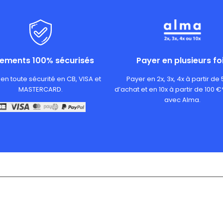
iements 100% sécurisés
Payer en plusieurs fo
en toute sécurité en CB, VISA et
Payer en 2x, 3x, 4x à partir de
MASTERCARD.
d’achat et en 10x à partir de 100 €
avec Alma.