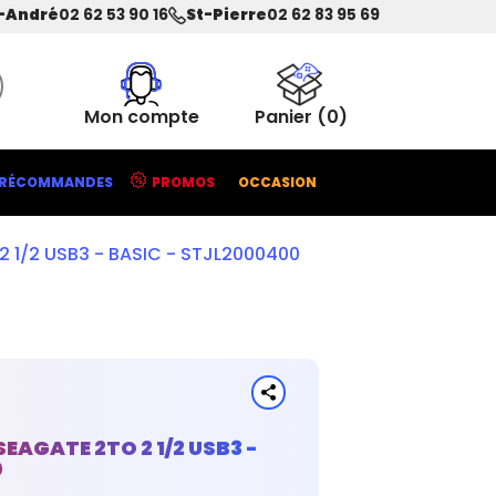
-André
02 62 53 90 16
St-Pierre
02 62 83 95 69
Mon compte
Panier
(0)
RÉCOMMANDES
PROMOS
OCCASION
 1/2 USB3 - BASIC - STJL2000400
EAGATE 2TO 2 1/2 USB3 -
0