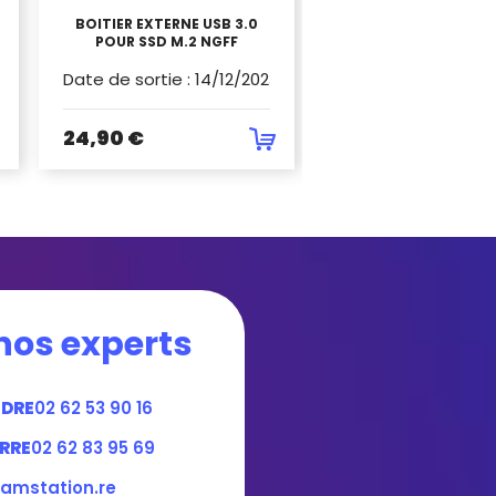
BOITIER EXTERNE USB 3.0
CARTE MEMOIRE SAN
POUR SSD M.2 NGFF
SDXC ULTRA 256GB 1
4
Date de sortie
:
14/12/2023
Date de sortie
:
16/
24,90 €
49,90 €
nos experts
NDRE
02 62 53 90 16
RRE
02 62 83 95 69
amstation.re