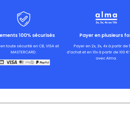
iements 100% sécurisés
Payer en plusieurs fo
en toute sécurité en CB, VISA et
Payer en 2x, 3x, 4x à partir de
MASTERCARD.
d’achat et en 10x à partir de 100 €
avec Alma.