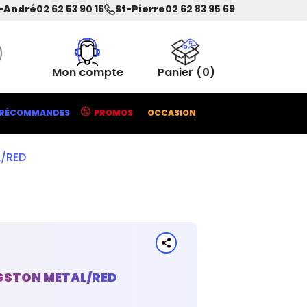
-André
02 62 53 90 16
St-Pierre
02 62 83 95 69
Mon compte
Panier
(0)
RÉCOMMANDES
PROMOS
OCCASION
L/RED
NGSTON METAL/RED