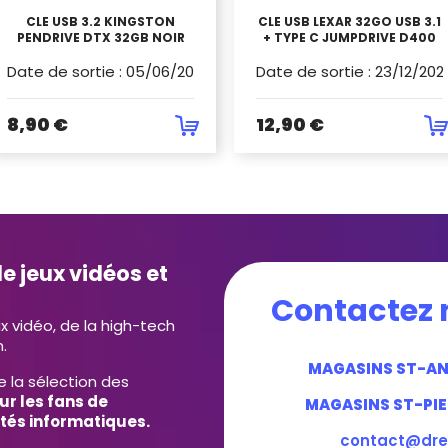
CLE USB 3.2 KINGSTON
CLE USB LEXAR 32GO USB 3.1
PENDRIVE DTX 32GB NOIR
+ TYPE C JUMPDRIVE D400
Date de sortie
:
05/06/2020
Date de sortie
:
23/12/202
8,90 €
12,90 €
e jeux vidéos et
Contactez 
ux vidéo, de la high-tech
.
MAGASINS ST-A
e la sélection des
ur les fans de
MAGASINS ST-PIE
tés informatiques.
contact@dre