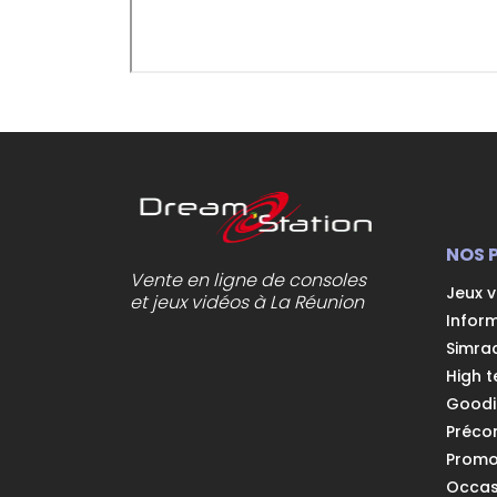
NOS 
Vente en ligne de consoles
Jeux 
et jeux vidéos à La Réunion
Infor
Simra
High t
Goodi
Préc
Prom
Occas