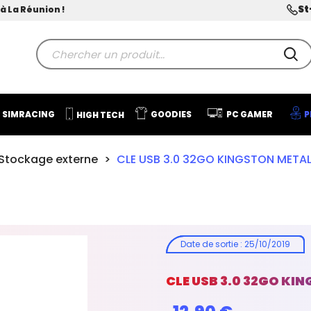
St
à La Réunion !
SIMRACING
GOODIES
PC GAMER
P
HIGH TECH
Stockage externe
CLE USB 3.0 32GO KINGSTON META
Date de sortie
:
25/10/2019
CLE USB 3.0 32GO KI