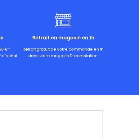
is
Retrait en magasin en 1h
 50 €*
Retrait gratuit de votre commande en 1h
* d’achat
dans votre magasin Dreamstation.