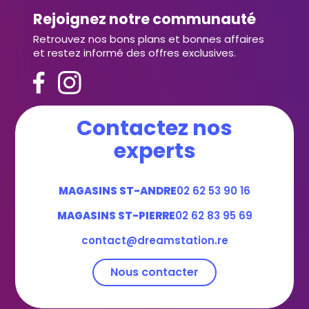
Rejoignez notre communauté
Retrouvez nos bons plans et bonnes affaires
et restez informé des offres exclusives.
Contactez nos
experts
MAGASINS ST-ANDRE
02 62 53 90 16
MAGASINS ST-PIERRE
02 62 83 95 69
contact@dreamstation.re
Nous contacter