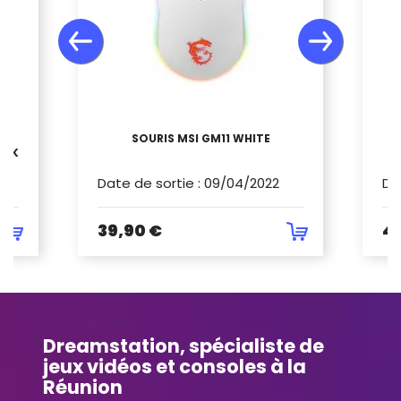
 -
SOURIS MSI GM11 WHITE
ACK
Date de sortie
:
09/04/2022
Da
39,90 €
4
Dreamstation, spécialiste de
jeux vidéos et consoles à la
Réunion