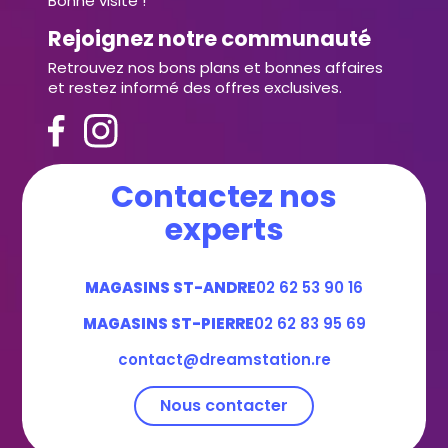
Bonne visite !
Rejoignez notre communauté
Retrouvez nos bons plans et bonnes affaires
et restez informé des offres exclusives.
Contactez nos
experts
MAGASINS ST-ANDRE
02 62 53 90 16
MAGASINS ST-PIERRE
02 62 83 95 69
contact@dreamstation.re
Nous contacter