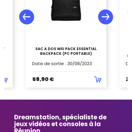
 17
SAC A DOS MSI PACK ESSENTIAL
BACKPACK (PC PORTABLE)
Ba
Date de sortie
:
30/08/2023
Da
59,90 €
24
Dreamstation, spécialiste de
jeux vidéos et consoles à la
Réunion