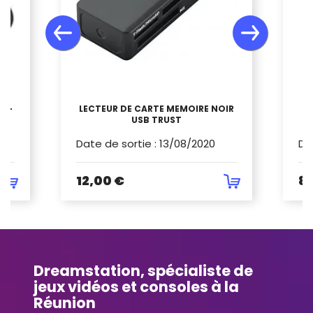
O -
LECTEUR DE CARTE MEMOIRE NOIR
USB TRUST
T
Date de sortie
:
13/08/2020
Da
12,00 €
8,
Dreamstation, spécialiste de
jeux vidéos et consoles à la
Réunion