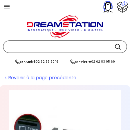
St-André
02 62 53 90 16
St-Pierre
02 62 83 95 69
< Revenir à la page précédente