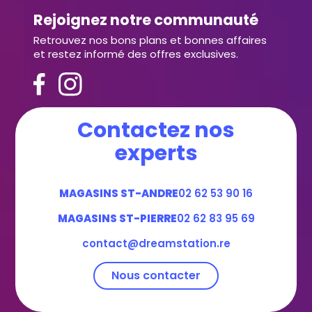
Rejoignez notre communauté
Retrouvez nos bons plans et bonnes affaires
et restez informé des offres exclusives.
Contactez nos
experts
MAGASINS ST-ANDRE
02 62 53 90 16
MAGASINS ST-PIERRE
02 62 83 95 69
contact@dreamstation.re
Nous contacter