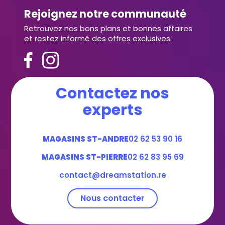
Rejoignez notre communauté
Retrouvez nos bons plans et bonnes affaires
et restez informé des offres exclusives.
Contactez nos
experts
MAGASINS ST-ANDRE
02 62 53 90 16
MAGASINS ST-PIERRE
02 62 83 95 69
contact@dreamstation.re
Nous contacter