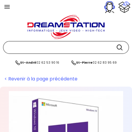
St-André
02 62 53 90 16
St-Pierre
02 62 83 95 69
< Revenir à la page précédente