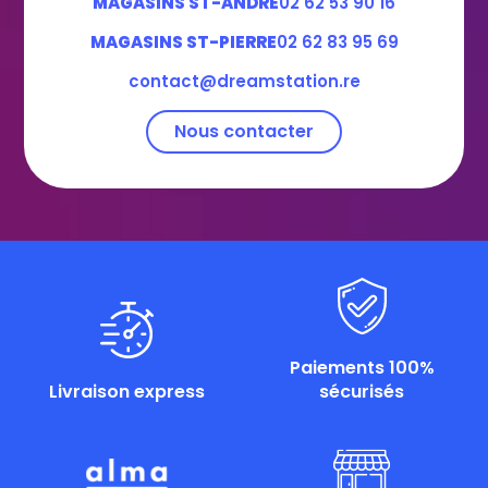
MAGASINS ST-ANDRE
02 62 53 90 16
MAGASINS ST-PIERRE
02 62 83 95 69
contact@dreamstation.re
Nous contacter
Paiements 100%
Livraison express
sécurisés