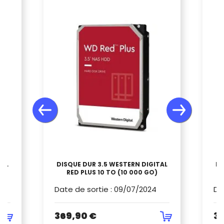
TAL
DISQUE DUR 3.5 WESTERN DIGITAL
DI
T
RED PLUS 10 TO (10 000 GO)
Date de sortie
:
09/07/2024
Da
369,90 €
37