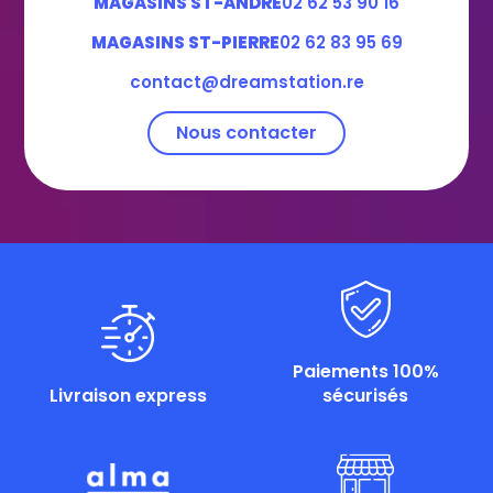
MAGASINS ST-ANDRE
02 62 53 90 16
MAGASINS ST-PIERRE
02 62 83 95 69
contact@dreamstation.re
Nous contacter
Paiements 100%
Livraison express
sécurisés