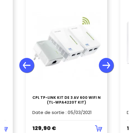
C
T
CPL TP-LINK KIT DE 3 AV 600 WIFI N
T
2
(TL-WPA4220T KIT)
Date de sortie
:
05/03/2021
Da
129,90 €
16