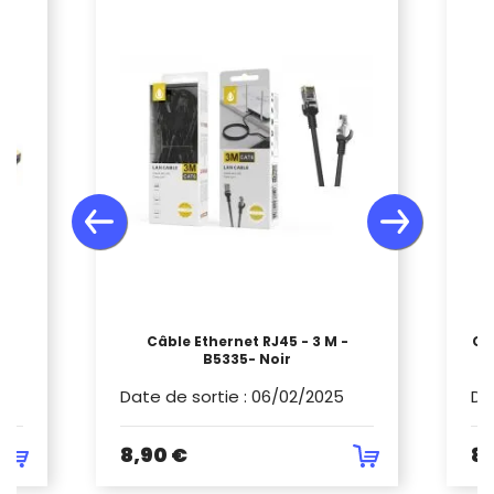
MI
Câble Ethernet RJ45 - 3 M -
CA
B5335- Noir
Date de sortie
:
06/02/2025
Da
8,90 €
8,