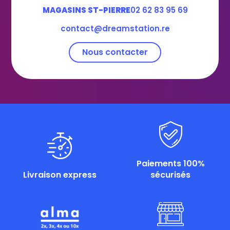
MAGASINS ST-PIERRE
02 62 83 95 69
contact@dreamstation.re
Nous contacter
Paiements 100%
Livraison express
sécurisés