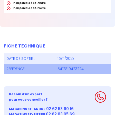

Indisponible à St-André

Indisponible à St-Pierre
FICHE TECHNIQUE
DATE DE SORTIE :
15/11/2023
RÉFÉRENCE :
5412810423224
Besoin d'un expert
pour vous conseiller ?
02 62 53 90 16
MAGASINS ST-ANDRE
02 62 83 95 69
MAGASINS ST-PIERRE