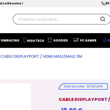
St
à La Réunion !
SIMRACING
GOODIES
PC GAMER
P
HIGH TECH
CABLE DISPLAYPORT / HDMI MALE/MALE 3M
Date de sortie
:
13/08/2019
CABLE DISPLAYPORT /