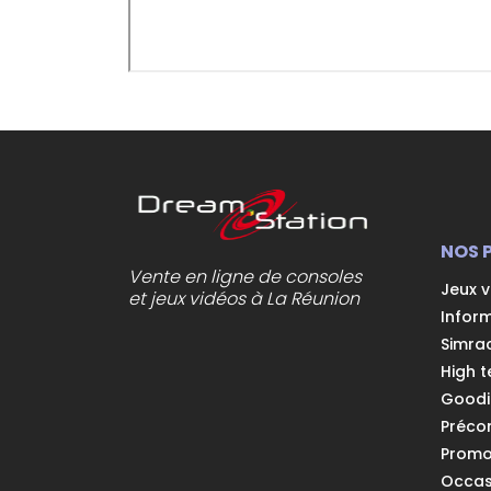
NOS 
Vente en ligne de consoles
Jeux 
et jeux vidéos à La Réunion
Infor
Simra
High t
Goodi
Préc
Prom
Occas