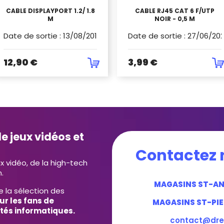
CABLE DISPLAYPORT 1.2/ 1.8
CABLE RJ45 CAT 6 F/UTP
M
NOIR - 0,5 M
Date de sortie
:
13/08/2019
Date de sortie
:
27/06/20
12,90 €
3,99 €
e jeux vidéos et
Contactez 
ux vidéo, de la high-tech
.
MAGASINS ST-A
e la sélection des
ur les fans de
MAGASINS ST-PIE
tés informatiques.
contact@dre