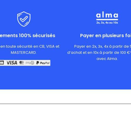
iements 100% sécurisés
Payer en plusieurs fo
en toute sécurité en CB, VISA et
Payer en 2x, 3x, 4x à partir de
MASTERCARD.
d’achat et en 10x à partir de 100 €
avec Alma.