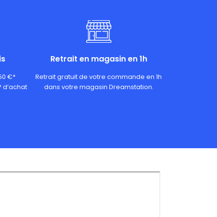
is
Retrait en magasin en 1h
 50 €*
Retrait gratuit de votre commande en 1h
* d’achat
dans votre magasin Dreamstation.