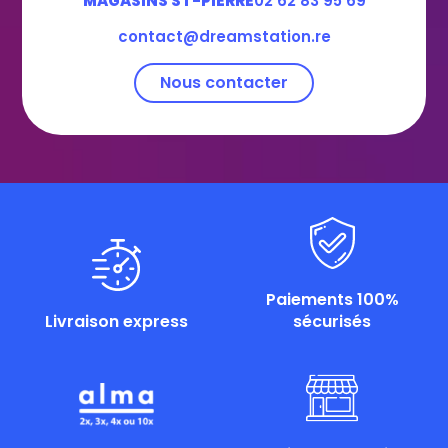
MAGASINS ST-PIERRE
02 62 83 95 69
contact@dreamstation.re
Nous contacter
Paiements 100%
Livraison express
sécurisés