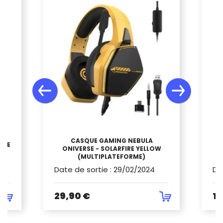
CASQUE GAMING NEBULA
UGE
ONIVERSE - SOLARFIRE YELLOW
(MULTIPLATEFORME)
Date de sortie
:
29/02/2024
Da
29,90 €
11