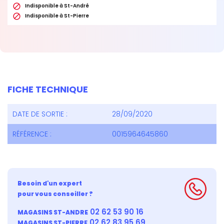

Indisponible à St-André

Indisponible à St-Pierre
FICHE TECHNIQUE
DATE DE SORTIE :
28/09/2020
RÉFÉRENCE :
0015964645860
Besoin d'un expert
pour vous conseiller ?
02 62 53 90 16
MAGASINS ST-ANDRE
02 62 83 95 69
MAGASINS ST-PIERRE