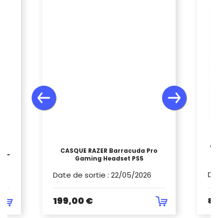
CA
CASQUE RAZER Barracuda Pro
R -
Gaming Headset PS5
Da
Date de sortie
:
22/05/2026
199,00 €
89