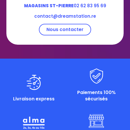
MAGASINS ST-PIERRE
02 62 83 95 69
contact@dreamstation.re
Nous contacter
Paiements 100%
Livraison express
sécurisés