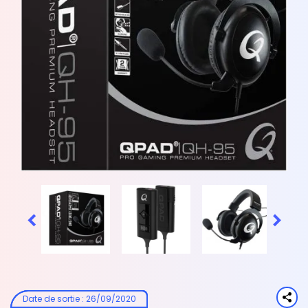


Date de sortie
:
26/09/2020