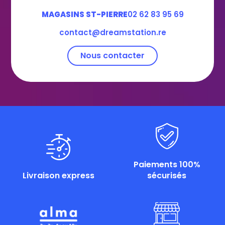
MAGASINS ST-PIERRE
02 62 83 95 69
contact@dreamstation.re
Nous contacter
Paiements 100%
Livraison express
sécurisés