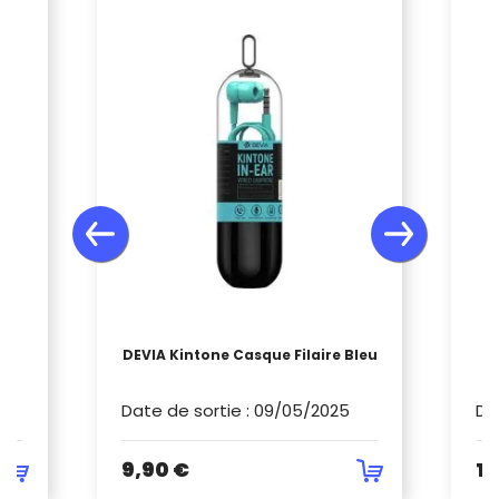
1
DEVIA Kintone Casque Filaire Bleu
Date de sortie
:
09/05/2025
Da
9,90 €
17