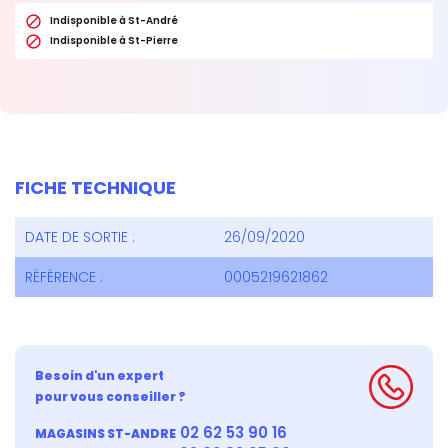

Indisponible à St-André

Indisponible à St-Pierre
FICHE TECHNIQUE
DATE DE SORTIE :
26/09/2020
RÉFÉRENCE :
0005219621862
Besoin d'un expert
pour vous conseiller ?
02 62 53 90 16
MAGASINS ST-ANDRE