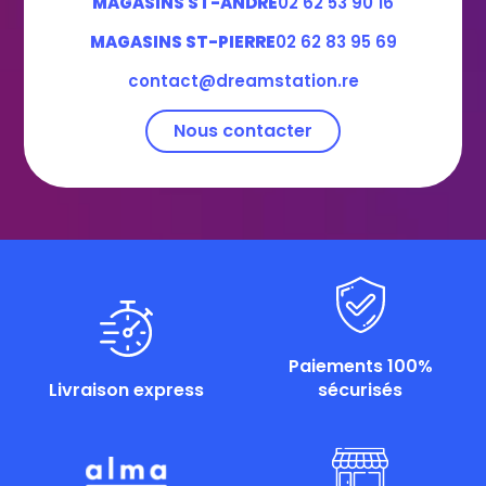
MAGASINS ST-ANDRE
02 62 53 90 16
MAGASINS ST-PIERRE
02 62 83 95 69
contact@dreamstation.re
Nous contacter
Paiements 100%
Livraison express
sécurisés