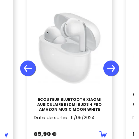
CA
NS
ECOUTEUR BLUETOOTH XIAOMI
AURICULAIRE REDMI BUDS 4 PRO
PS
AMAZON MUSIC MOON WHITE
Date de sortie
:
11/09/2024
Da
69,90 €
19