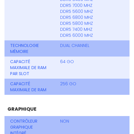
DDR5 7000 MHZ
DDR5 5600 MHZ
DDR5 6800 MHZ
DDR5 5800 MHZ
DDR5 7400 MHZ
DDR5 6000 MHZ
TECHNOLOGIE
DUAL CHANNEL
MÉMOIRE
CAPACITÉ
64 GO
MAXIMALE DE RAM
PAR SLOT
CAPACITÉ
256 GO
MAXIMALE DE RAM
GRAPHIQUE
CONTRÔLEUR
NON
GRAPHIQUE
INTÉGRÉ