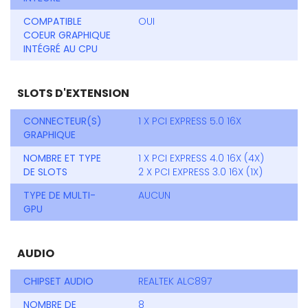
COMPATIBLE
OUI
COEUR GRAPHIQUE
INTÉGRÉ AU CPU
SLOTS D'EXTENSION
CONNECTEUR(S)
1 X PCI EXPRESS 5.0 16X
GRAPHIQUE
NOMBRE ET TYPE
1 X PCI EXPRESS 4.0 16X (4X)
DE SLOTS
2 X PCI EXPRESS 3.0 16X (1X)
TYPE DE MULTI-
AUCUN
GPU
AUDIO
CHIPSET AUDIO
REALTEK ALC897
NOMBRE DE
8