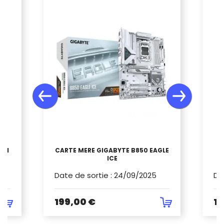
S3H
CARTE MERE GIGABYTE B850 EAGLE
ICE
Date de sortie
:
24/09/2025
Da
199,00 €
17