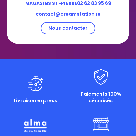
MAGASINS ST-PIERRE
02 62 83 95 69
contact@dreamstation.re
Nous contacter
Paiements 100%
Livraison express
sécurisés