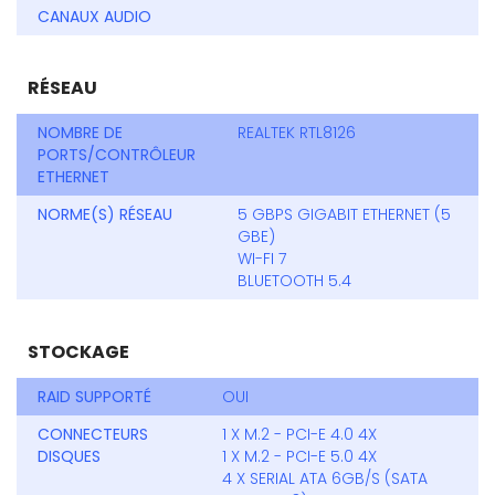
CANAUX AUDIO
RÉSEAU
NOMBRE DE
REALTEK RTL8126
PORTS/CONTRÔLEUR
ETHERNET
NORME(S) RÉSEAU
5 GBPS GIGABIT ETHERNET (5
GBE)
WI-FI 7
BLUETOOTH 5.4
STOCKAGE
RAID SUPPORTÉ
OUI
CONNECTEURS
1 X M.2 - PCI-E 4.0 4X
DISQUES
1 X M.2 - PCI-E 5.0 4X
4 X SERIAL ATA 6GB/S (SATA