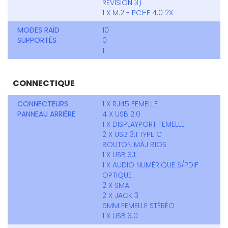
REVISION 3)
1 X M.2 - PCI-E 4.0 2X
MODES RAID
10
SUPPORTÉS
0
1
CONNECTIQUE
CONNECTEURS
1 X RJ45 FEMELLE
PANNEAU ARRIÈRE
4 X USB 2.0
1 X DISPLAYPORT FEMELLE
2 X USB 3.1 TYPE C
BOUTON MÀJ BIOS
1 X USB 3.1
1 X AUDIO NUMÉRIQUE S/PDIF
OPTIQUE
2 X SMA
2 X JACK 3
5MM FEMELLE STÉRÉO
1 X USB 3.0