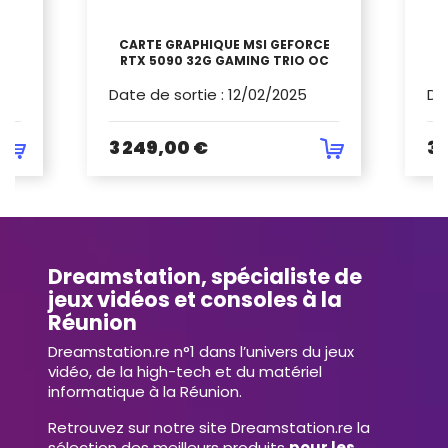
G
CARTE GRAPHIQUE MSI GEFORCE
C
GB
RTX 5090 32G GAMING TRIO OC
Date de sortie
:
12/02/2025
Da
3 249,00 €
3 
Dreamstation, spécialiste de
jeux vidéos et consoles à la
Réunion
Dreamstation.re n°1 dans l’univers du jeux
vidéo, de la high-tech et du matériel
informatique à la Réunion.
Retrouvez sur notre site Dreamstation.re la
sélection des meilleurs produits
pour les