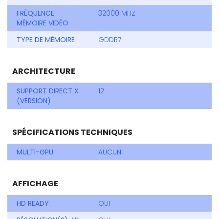
FRÉQUENCE
32000 MHZ
MÉMOIRE VIDÉO
TYPE DE MÉMOIRE
GDDR7
ARCHITECTURE
SUPPORT DIRECT X
12
(VERSION)
SPÉCIFICATIONS TECHNIQUES
MULTI-GPU
AUCUN
AFFICHAGE
HD READY
OUI