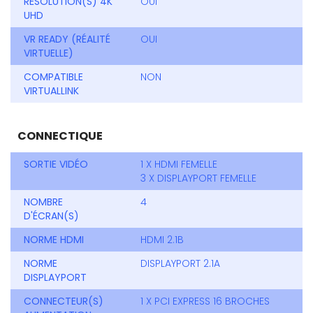
RÉSOLUTION(S) 4K
OUI
UHD
VR READY (RÉALITÉ
OUI
VIRTUELLE)
COMPATIBLE
NON
VIRTUALLINK
CONNECTIQUE
SORTIE VIDÉO
1 X HDMI FEMELLE
3 X DISPLAYPORT FEMELLE
NOMBRE
4
D'ÉCRAN(S)
NORME HDMI
HDMI 2.1B
NORME
DISPLAYPORT 2.1A
DISPLAYPORT
CONNECTEUR(S)
1 X PCI EXPRESS 16 BROCHES