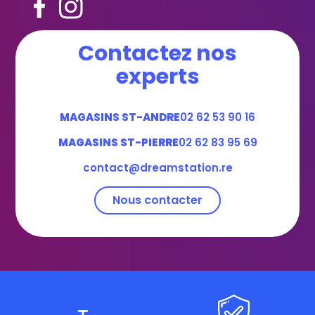
Contactez nos
experts
MAGASINS ST-ANDRE
02 62 53 90 16
MAGASINS ST-PIERRE
02 62 83 95 69
contact@dreamstation.re
Nous contacter