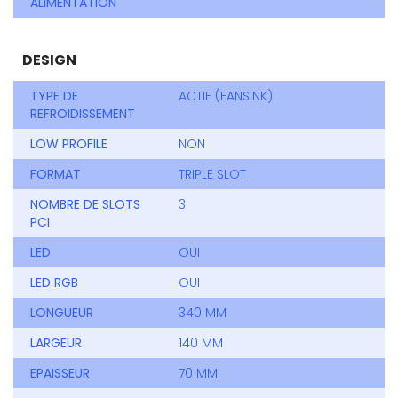
ALIMENTATION
DESIGN
TYPE DE
ACTIF (FANSINK)
REFROIDISSEMENT
LOW PROFILE
NON
FORMAT
TRIPLE SLOT
NOMBRE DE SLOTS
3
PCI
LED
OUI
LED RGB
OUI
LONGUEUR
340 MM
LARGEUR
140 MM
EPAISSEUR
70 MM