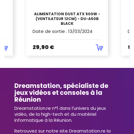
ALIMENTATION DUST ATX 500W -
GB
A
(VENTILATEUR 12CM) - DU-A50B
BLACK
Date de sortie
:
13/03/2024
Da
29,90 €
5
Dreamstation, spécialiste de
jeux vidéos et consoles à la
Réunion
Dreamstation.re n°1 dans l’univers du jeux
vidéo, de la high-tech et du matériel
informatique à la Réunion.
Retrouvez sur notre site Dreamstation.re la