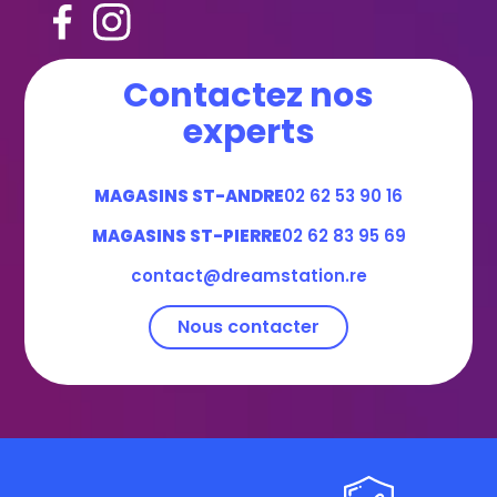
Contactez nos
experts
MAGASINS ST-ANDRE
02 62 53 90 16
MAGASINS ST-PIERRE
02 62 83 95 69
contact@dreamstation.re
Nous contacter