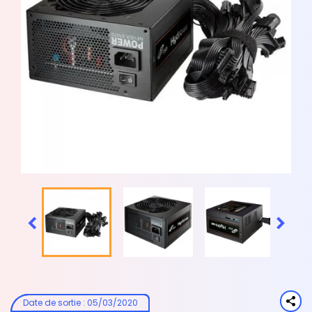


Date de sortie
:
05/03/2020