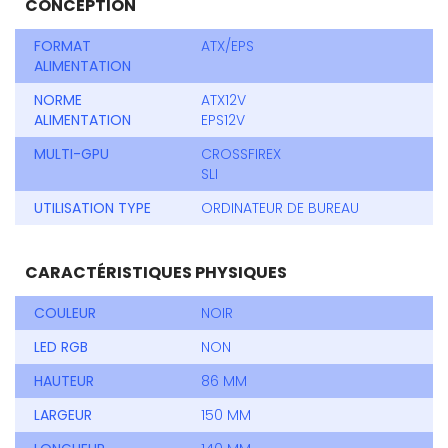
CONCEPTION
FORMAT
ATX/EPS
ALIMENTATION
NORME
ATX12V
ALIMENTATION
EPS12V
MULTI-GPU
CROSSFIREX
SLI
UTILISATION TYPE
ORDINATEUR DE BUREAU
CARACTÉRISTIQUES PHYSIQUES
COULEUR
NOIR
LED RGB
NON
HAUTEUR
86 MM
LARGEUR
150 MM