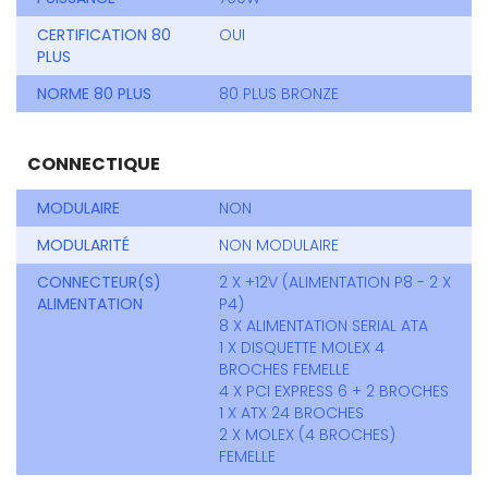
CERTIFICATION 80
OUI
PLUS
NORME 80 PLUS
80 PLUS BRONZE
CONNECTIQUE
MODULAIRE
NON
MODULARITÉ
NON MODULAIRE
CONNECTEUR(S)
2 X +12V (ALIMENTATION P8 - 2 X
ALIMENTATION
P4)
8 X ALIMENTATION SERIAL ATA
1 X DISQUETTE MOLEX 4
BROCHES FEMELLE
4 X PCI EXPRESS 6 + 2 BROCHES
1 X ATX 24 BROCHES
2 X MOLEX (4 BROCHES)
FEMELLE