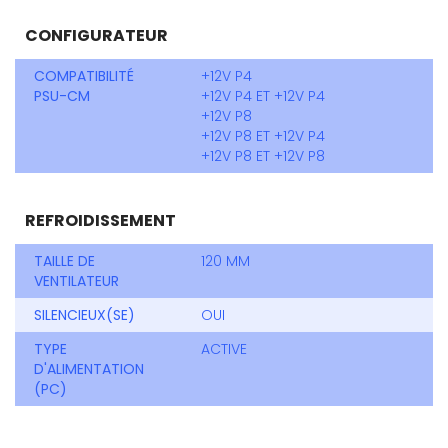
CONFIGURATEUR
COMPATIBILITÉ
+12V P4
PSU-CM
+12V P4 ET +12V P4
+12V P8
+12V P8 ET +12V P4
+12V P8 ET +12V P8
REFROIDISSEMENT
TAILLE DE
120 MM
VENTILATEUR
SILENCIEUX(SE)
OUI
TYPE
ACTIVE
D'ALIMENTATION
(PC)