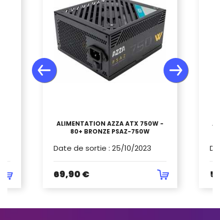
R
ALIMENTATION AZZA ATX 750W -
A
)
80+ BRONZE PSAZ-750W
Date de sortie
:
25/10/2023
Da
69,90 €
5