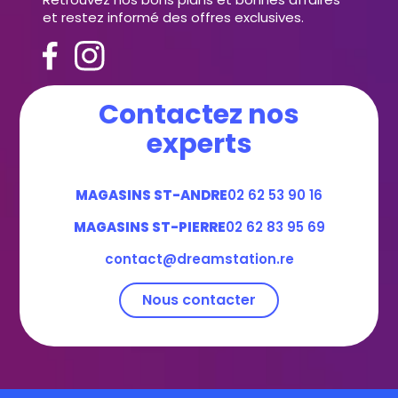
et restez informé des offres exclusives.
Contactez nos
experts
MAGASINS ST-ANDRE
02 62 53 90 16
MAGASINS ST-PIERRE
02 62 83 95 69
contact@dreamstation.re
Nous contacter