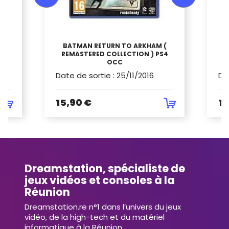
BATMAN RETURN TO ARKHAM (
REMASTERED COLLECTION ) PS4
OCC
Date de sortie
:
25/11/2016
Da
15,90 €
19
Dreamstation, spécialiste de
jeux vidéos et consoles à la
Réunion
Dreamstation.re n°1 dans l’univers du jeux
vidéo, de la high-tech et du matériel
informatique à la Réunion.