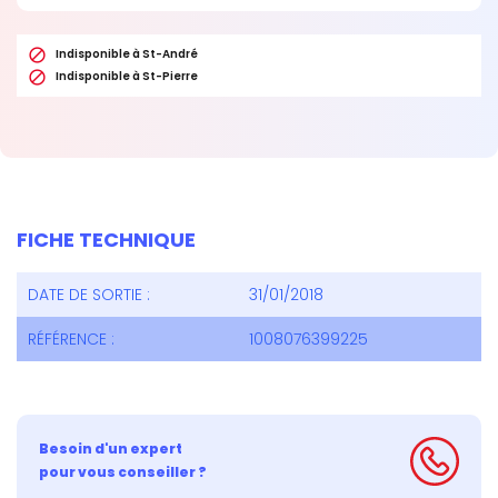

Indisponible à St-André

Indisponible à St-Pierre
FICHE TECHNIQUE
DATE DE SORTIE :
31/01/2018
RÉFÉRENCE :
1008076399225
Besoin d'un expert
pour vous conseiller ?