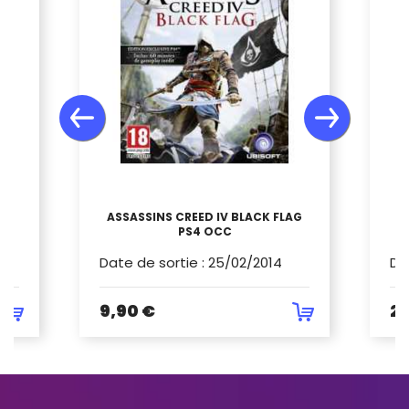
ASSASSINS CREED IV BLACK FLAG
F
PS4 OCC
Date de sortie
:
25/02/2014
Da
9,90 €
29