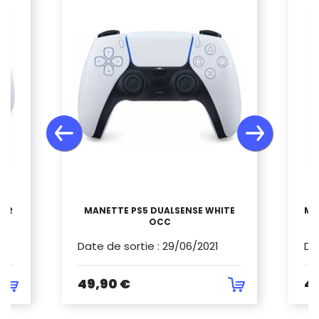
OUR
MANETTE PS5 DUALSENSE WHITE
MA
OCC
Date de sortie
:
29/06/2021
Da
49,90 €
43