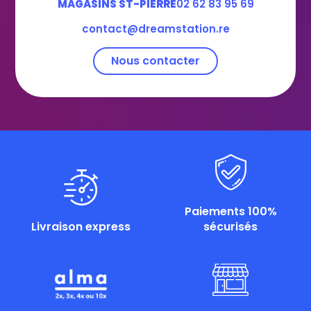
MAGASINS ST-PIERRE
02 62 83 95 69
contact@dreamstation.re
Nous contacter
Paiements 100%
Livraison express
sécurisés