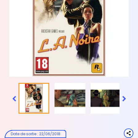


Date de sortie
:
22/06/2018