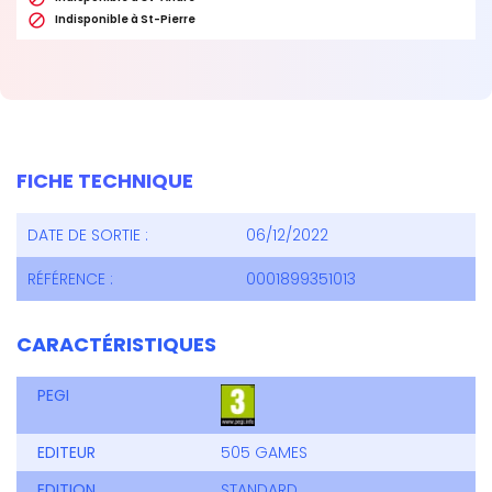

Indisponible à St-Pierre
FICHE TECHNIQUE
DATE DE SORTIE :
06/12/2022
RÉFÉRENCE :
0001899351013
CARACTÉRISTIQUES
PEGI
EDITEUR
505 GAMES
EDITION
STANDARD