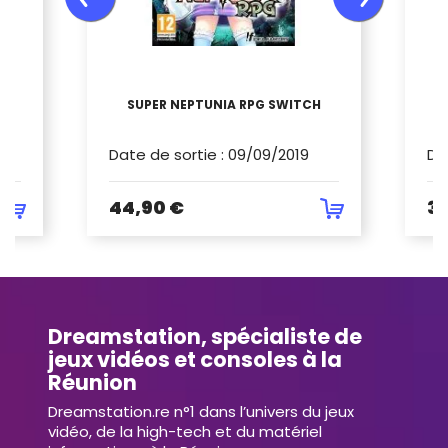
SUPER NEPTUNIA RPG SWITCH
M
Date de sortie
:
09/09/2019
Da
44,90 €
34
Dreamstation, spécialiste de
jeux vidéos et consoles à la
Réunion
Dreamstation.re n°1 dans l’univers du jeux
vidéo, de la high-tech et du matériel