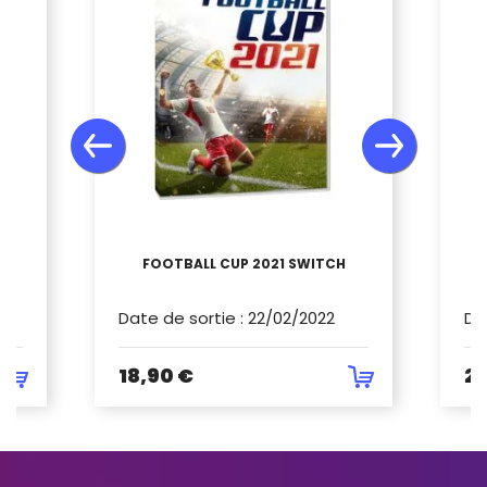
NT
FOOTBALL CUP 2021 SWITCH
Date de sortie
:
22/02/2022
Da
18,90 €
29