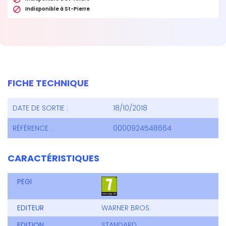

Indisponible à St-Pierre
FICHE TECHNIQUE
DATE DE SORTIE :
18/10/2018
RÉFÉRENCE :
0000924548664
CARACTÉRISTIQUES
PEGI
EDITEUR
WARNER BROS.
EDITION
STANDARD