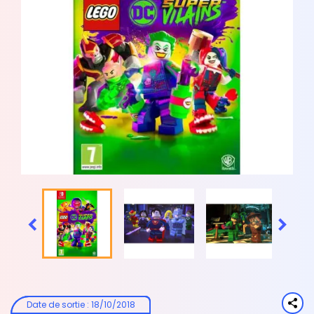


Date de sortie
:
18/10/2018