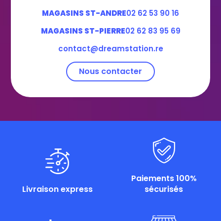
MAGASINS ST-ANDRE
02 62 53 90 16
MAGASINS ST-PIERRE
02 62 83 95 69
contact@dreamstation.re
Nous contacter
Paiements 100%
Livraison express
sécurisés