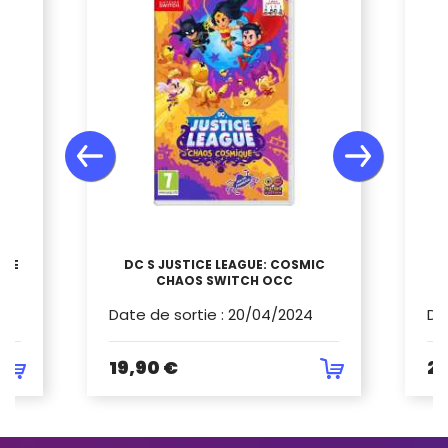
UXE VERSION
DC S JUSTICE LEAGUE: COSMIC
CHAOS SWITCH OCC
Date de sortie
:
20/04/2024
Da
19,90 €
24