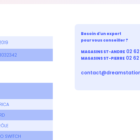
Besoin d'un expert
pour vous conseiller ?
2019
02 62 
MAGASINS ST-ANDRE
3032342
02 62
MAGASINS ST-PIERRE
contact@dreamstation
RICA
RD
RÔLE
DO SWITCH