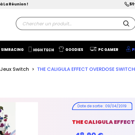
St
à La Réunion !
SIMRACING
GOODIES
PC GAMER
P
HIGH TECH
Jeux Switch
THE CALIGULA EFFECT OVERDOSE SWITCH
Date de sortie
:
09/04/2019
THE CALIGULA EFFEC