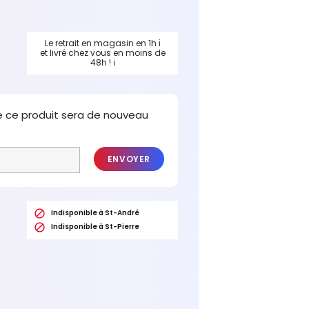
Le retrait en magasin en 1h
ℹ
et livré chez vous en moins de
48h !
ℹ
e ce produit sera de nouveau
ENVOYER

Indisponible à St-André

Indisponible à St-Pierre