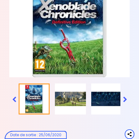


Date de sortie
:
25/06/2020