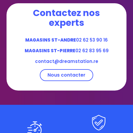
Contactez nos
experts
MAGASINS ST-ANDRE
02 62 53 90 16
MAGASINS ST-PIERRE
02 62 83 95 69
contact@dreamstation.re
Nous contacter