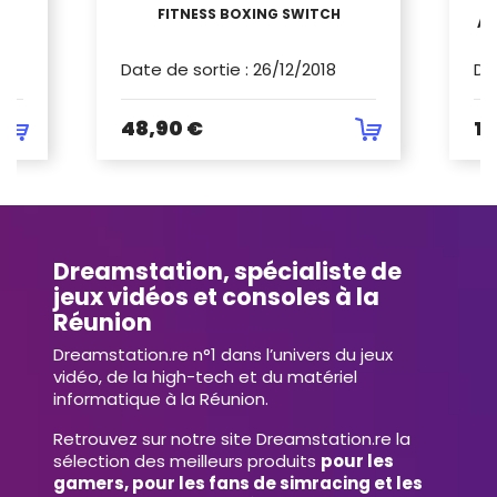
S
FITNESS BOXING SWITCH
AM
H
Date de sortie
:
26/12/2018
Da
48,90 €
10
Dreamstation, spécialiste de
jeux vidéos et consoles à la
Réunion
Dreamstation.re n°1 dans l’univers du jeux
vidéo, de la high-tech et du matériel
informatique à la Réunion.
Retrouvez sur notre site Dreamstation.re la
sélection des meilleurs produits
pour les
gamers, pour les fans de simracing et les