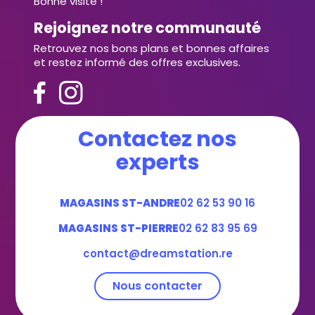
Bonne visite !
Rejoignez notre communauté
Retrouvez nos bons plans et bonnes affaires
et restez informé des offres exclusives.
Contactez nos
experts
MAGASINS ST-ANDRE
02 62 53 90 16
MAGASINS ST-PIERRE
02 62 83 95 69
contact@dreamstation.re
Nous contacter