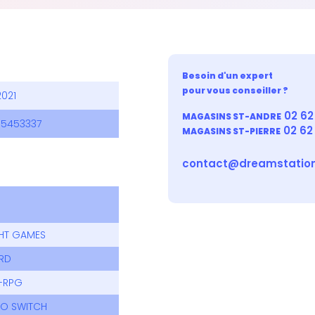
Besoin d'un expert
pour vous conseiller ?
2021
02 62 
MAGASINS ST-ANDRE
5453337
02 62
MAGASINS ST-PIERRE
contact@dreamstation
HT GAMES
RD
-RPG
DO SWITCH