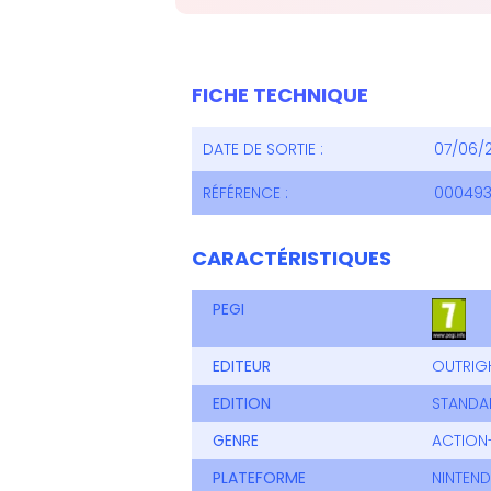
FICHE TECHNIQUE
DATE DE SORTIE :
07/06/
RÉFÉRENCE :
000493
CARACTÉRISTIQUES
PEGI
EDITEUR
OUTRIG
EDITION
STANDA
GENRE
ACTION
PLATEFORME
NINTEN