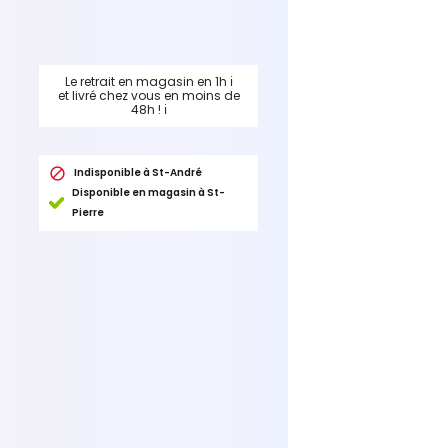
Le retrait en magasin en 1h
ℹ
et livré chez vous en moins de
48h !
ℹ

Indisponible à St-André
Disponible en magasin à St-
Pierre