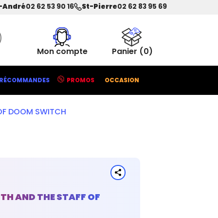
-André
02 62 53 90 16
St-Pierre
02 62 83 95 69
Mon compte
Panier
(0)
RÉCOMMANDES
PROMOS
OCCASION
F OF DOOM SWITCH
RTH AND THE STAFF OF