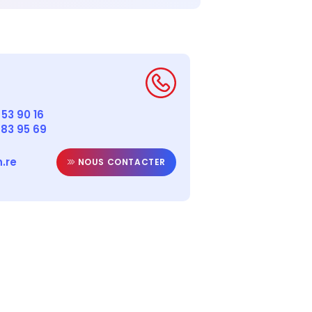
53 90 16
 83 95 69
.re
NOUS CONTACTER