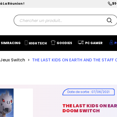
St
à La Réunion !
SIMRACING
GOODIES
PC GAMER
P
HIGH TECH
Jeux Switch
THE LAST KIDS ON EARTH AND THE STAF
Date de sortie
:
07/06/2021
THE LAST KIDS ON EA
DOOM SWITCH