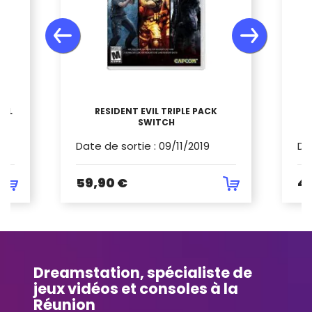
ULL
RESIDENT EVIL TRIPLE PACK
SWITCH
Date de sortie
:
09/11/2019
Da
59,90 €
4
Dreamstation, spécialiste de
jeux vidéos et consoles à la
Réunion