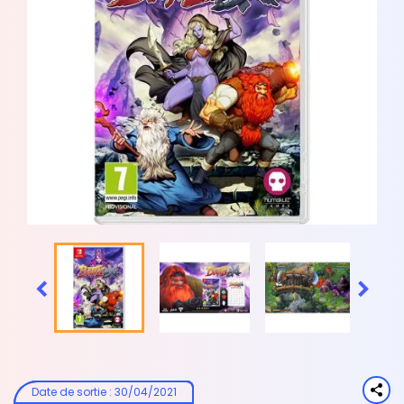


Date de sortie
:
30/04/2021