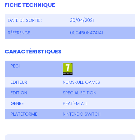
FICHE TECHNIQUE
DATE DE SORTIE :
30/04/2021
RÉFÉRENCE :
0004508474141
CARACTÉRISTIQUES
PEGI
EDITEUR
NUMSKULL GAMES
EDITION
SPECIAL EDITION
GENRE
BEAT'EM ALL
PLATEFORME
NINTENDO SWITCH