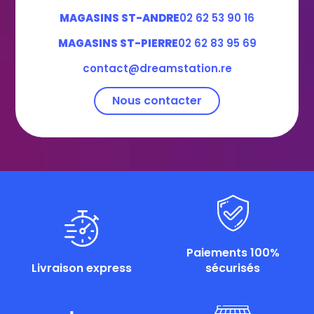
MAGASINS ST-ANDRE
02 62 53 90 16
MAGASINS ST-PIERRE
02 62 83 95 69
contact@dreamstation.re
Nous contacter
Paiements 100%
Livraison express
sécurisés