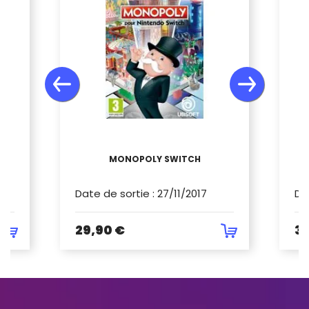
V
MONOPOLY SWITCH
M
Date de sortie
:
27/11/2017
Da
29,90 €
34