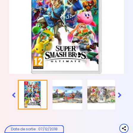


Date de sortie
:
07/12/2018