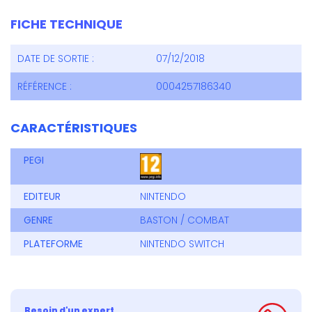
FICHE TECHNIQUE
DATE DE SORTIE :
07/12/2018
RÉFÉRENCE :
0004257186340
CARACTÉRISTIQUES
PEGI
EDITEUR
NINTENDO
GENRE
BASTON / COMBAT
PLATEFORME
NINTENDO SWITCH
Besoin d'un expert