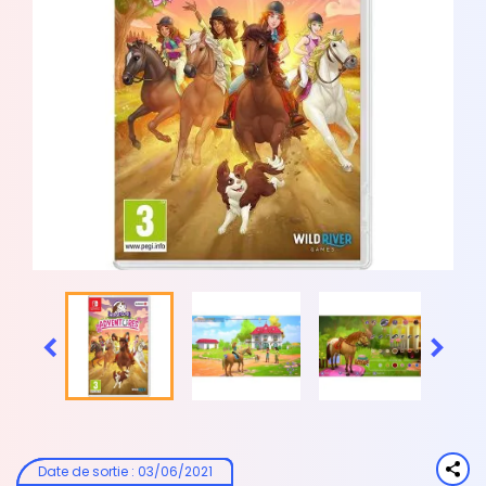


Date de sortie
:
03/06/2021