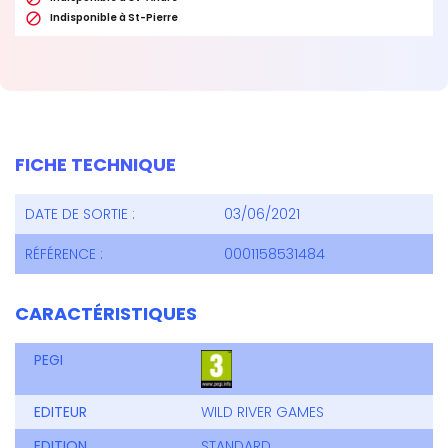

Indisponible à St-Pierre
FICHE TECHNIQUE
DATE DE SORTIE :
03/06/2021
RÉFÉRENCE :
0001158531484
CARACTÉRISTIQUES
PEGI
EDITEUR
WILD RIVER GAMES
EDITION
STANDARD