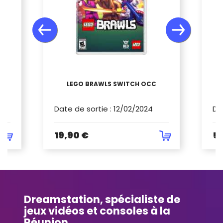
LEGO BRAWLS SWITCH OCC
Date de sortie
:
12/02/2024
Da
19,90 €
5
Dreamstation, spécialiste de
jeux vidéos et consoles à la
Réunion