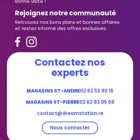
Bonne visite !
Rejoignez notre communauté
Retrouvez nos bons plans et bonnes affaires
et restez informé des offres exclusives.
Contactez nos
experts
MAGASINS ST-ANDRE
02 62 53 90 16
MAGASINS ST-PIERRE
02 62 83 95 69
contact@dreamstation.re
Nous contacter