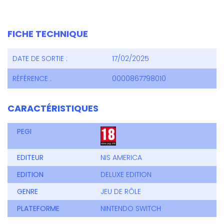
FICHE TECHNIQUE
DATE DE SORTIE :
17/02/2025
RÉFÉRENCE :
0000867798010
CARACTÉRISTIQUES
PEGI
EDITEUR
NIS AMERICA
EDITION
DELUXE EDITION
GENRE
JEU DE RÔLE
PLATEFORME
NINTENDO SWITCH