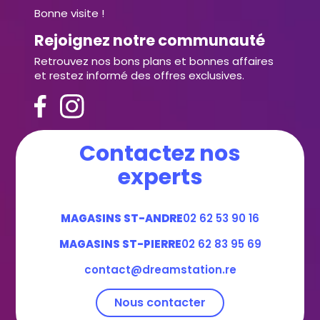
Bonne visite !
Rejoignez notre communauté
Retrouvez nos bons plans et bonnes affaires
et restez informé des offres exclusives.
Contactez nos
experts
MAGASINS ST-ANDRE
02 62 53 90 16
MAGASINS ST-PIERRE
02 62 83 95 69
contact@dreamstation.re
Nous contacter