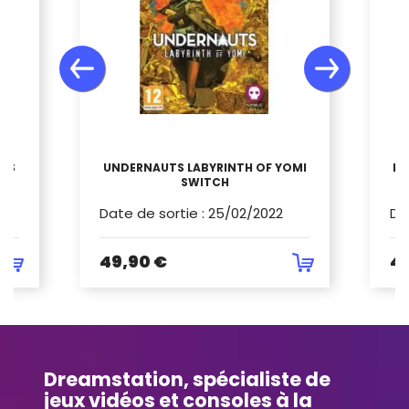
MES
UNDERNAUTS LABYRINTH OF YOMI
LE
SWITCH
Date de sortie
:
25/02/2022
Da
49,90 €
4
Dreamstation, spécialiste de
jeux vidéos et consoles à la