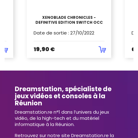
GE
XENOBLADE CHRONICLES -
DEFINITIVE EDITION SWITCH OCC
Date de sortie
:
27/10/2022
Da
19,90 €
69
Dreamstation, spécialiste de
jeux vidéos et consoles à la
Réunion
Dreamstation.re n°1 dans l’univers du jeux
vidéo, de la high-tech et du matériel
informatique à la Réunion.
Retrouvez sur notre site Dreamstation.re la