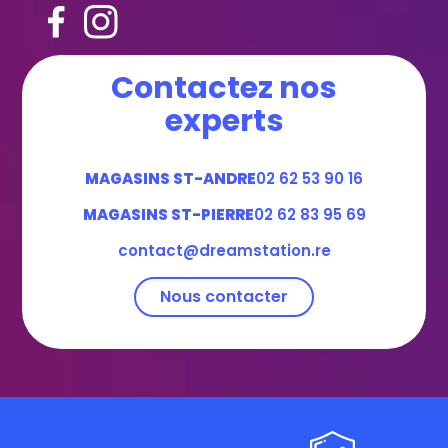
Contactez nos
experts
MAGASINS ST-ANDRE
02 62 53 90 16
MAGASINS ST-PIERRE
02 62 83 95 69
contact@dreamstation.re
Nous contacter